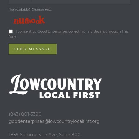
Not readable? Change text.
I consent to Good Enterprises collecting my details through this
form.
SEND MESSAGE
(843) 801-3390
goodenterprises@
lowcountrylocalfirst.org
1859 Summerville Ave, Suite 800